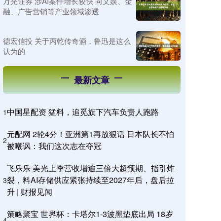
万光证券 涉AI案件增长较快 向文娱、金
融、广告营销等产业领域渗透
德宏信投 关于丙乾传奇酒，鲁迅是这么
认为的
最新文章
中国星配资 猛料，追觅旗下汽车负责人跑路
1
元配网 2轮4分！亚洲第1再放狠话 日本队长不怕
2
被嘲讽：我们这次志在夺冠
飞乐乐 美光上季营收增逾三倍大超预期、指引炸
裂，料AI存储供应紧张持续至2027年后，盘后拉
3
升 | 财报见闻
策略聚宝 世界杯：卡塔尔1-3波黑垫底出局 18岁
4