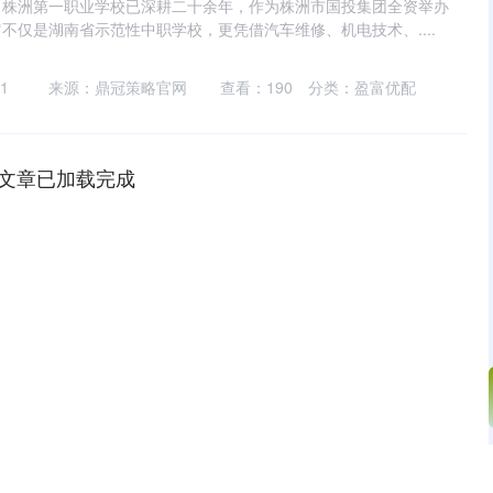
，株洲第一职业学校已深耕二十余年，作为株洲市国投集团全资举办
不仅是湖南省示范性中职学校，更凭借汽车维修、机电技术、....
1
来源：鼎冠策略官网
查看：
190
分类：
盈富优配
文章已加载完成
深证成指
14311.01
02%
200.89
1.42%