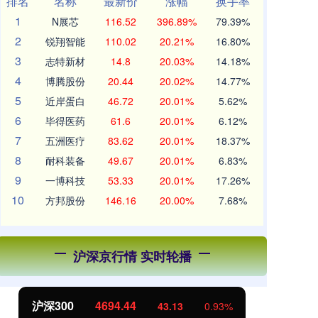
排名
名称
最新价
涨幅
换手率
1
N展芯
116.52
396.89%
79.39%
2
锐翔智能
110.02
20.21%
16.80%
3
志特新材
14.8
20.03%
14.18%
4
博腾股份
20.44
20.02%
14.77%
5
近岸蛋白
46.72
20.01%
5.62%
6
毕得医药
61.6
20.01%
6.12%
7
五洲医疗
83.62
20.01%
18.37%
8
耐科装备
49.67
20.01%
6.83%
9
一博科技
53.33
20.01%
17.26%
10
方邦股份
146.16
20.00%
7.68%
沪深京行情 实时轮播
沪深300
4694.44
北
43.13
0.93%