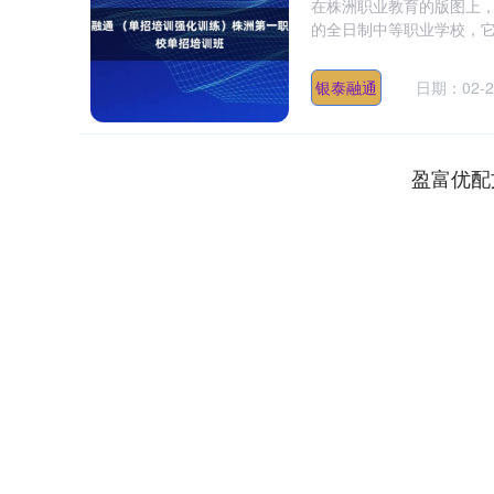
在株洲职业教育的版图上
的全日制中等职业学校，它
银泰融通
日期：02-2
盈富优配
上证指数
3940.04
.40
2.13%
39.68
1.