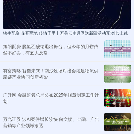
铁牛配资 花开两地 传情千里丨万朵云南月季送新疆活动互动H5上线
旭阳配资 脱氢乙酸钠退出舞台，但今年的月饼依
然不好卖，有五大反常
有富策略 智链未来！南沙这场对接会搭建物流供
应链产业协同创新桥梁
广升网 金融监管总局公布2025年规章制定工作计
划
万光证券 涉AI案件增长较快 向文娱、金融、广告
营销等产业领域渗透