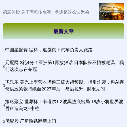
德宏信投 关于丙乾传奇酒，鲁迅是这么认为的
最新文章
中国星配资 猛料，追觅旗下汽车负责人跑路
1
元配网 2轮4分！亚洲第1再放狠话 日本队长不怕被嘲讽：我
2
们这次志在夺冠
飞乐乐 美光上季营收增逾三倍大超预期、指引炸裂，料AI存
3
储供应紧张持续至2027年后，盘后拉升 | 财报见闻
策略聚宝 世界杯：卡塔尔1-3波黑垫底出局 18岁小将世界波
4
哲科造乌龙+中柱
优配股 厂房除锈翻新上门
5