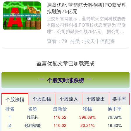
启盈优配 蓝箭航天科创板IPO获受理
拟融资75亿元
上交所官网显示，蓝箭航天空间科技股份
有限公司科创板IPO审核状态变更为“已受
理”，公司拟融资金额75亿元。 据公司招
股书（申报稿）显示，蓝箭航天主要从事
查看：
79
分类：
按天十倍配资
液氧甲烷....
盈富优配文章已加载完成
个股实时涨跌榜
个股跌幅
个股流入
个股流出
换手率
个股涨幅
排名
名称
最新价
涨幅
换手率
1
N展芯
116.52
396.89%
79.39%
2
锐翔智能
110.02
20.21%
16.80%