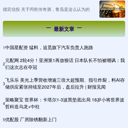
德宏信投 关于丙乾传奇酒，鲁迅是这么认为的
最新文章
中国星配资 猛料，追觅旗下汽车负责人跑路
1
元配网 2轮4分！亚洲第1再放狠话 日本队长不怕被嘲讽：我
2
们这次志在夺冠
飞乐乐 美光上季营收增逾三倍大超预期、指引炸裂，料AI存
3
储供应紧张持续至2027年后，盘后拉升 | 财报见闻
策略聚宝 世界杯：卡塔尔1-3波黑垫底出局 18岁小将世界波
4
哲科造乌龙+中柱
优配股 厂房除锈翻新上门
5