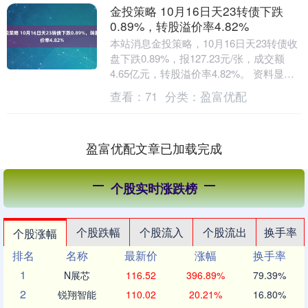
金投策略 10月16日天23转债下跌
0.89%，转股溢价率4.82%
本站消息金投策略，10月16日天23转债收
盘下跌0.89%，报127.23元/张，成交额
4.65亿元，转股溢价率4.82%。 资料显
示，天23转债信用级别为“A....
查看：
71
分类：
盈富优配
盈富优配文章已加载完成
个股实时涨跌榜
个股跌幅
个股流入
个股流出
换手率
个股涨幅
排名
名称
最新价
涨幅
换手率
1
N展芯
116.52
396.89%
79.39%
2
锐翔智能
110.02
20.21%
16.80%