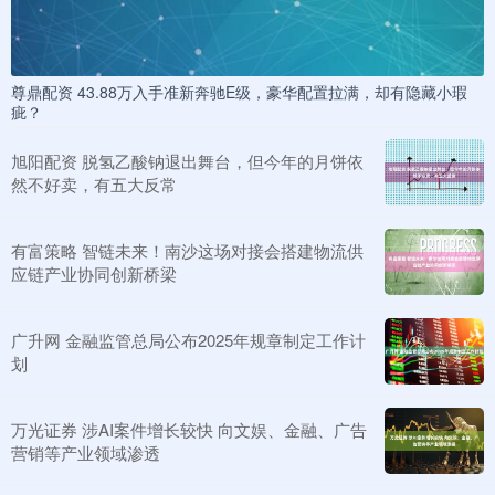
尊鼎配资 43.88万入手准新奔驰E级，豪华配置拉满，却有隐藏小瑕
疵？
旭阳配资 脱氢乙酸钠退出舞台，但今年的月饼依
然不好卖，有五大反常
有富策略 智链未来！南沙这场对接会搭建物流供
应链产业协同创新桥梁
广升网 金融监管总局公布2025年规章制定工作计
划
万光证券 涉AI案件增长较快 向文娱、金融、广告
营销等产业领域渗透