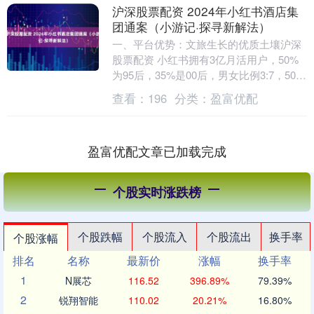
沪深股票配资 2024年小红书酒店集
团通案（小游记·探寻新解法）
一、平台优势：文旅生长的优质土壤沪深
股票配资 小红书拥有3亿月活用户，50%
为95后，35%是00后，男女比例3:7，50%
来自一二线城市，用户年轻且消费潜力
查看：
196
分类：
盈富优配
大....
盈富优配文章已加载完成
个股实时涨跌榜
个股跌幅
个股流入
个股流出
换手率
个股涨幅
排名
名称
最新价
涨幅
换手率
1
N展芯
116.52
396.89%
79.39%
2
锐翔智能
110.02
20.21%
16.80%