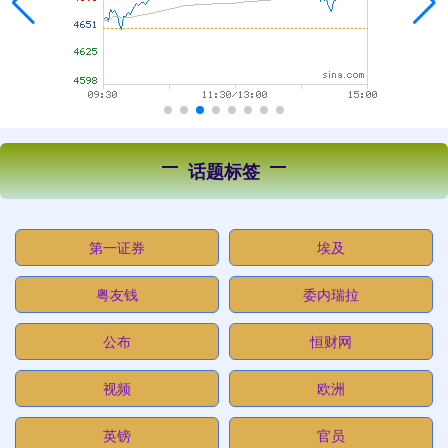
话题标签
第一证券
埃及
粤友钱
委内瑞拉
公布
恒财网
视频
欧洲
英镑
官员