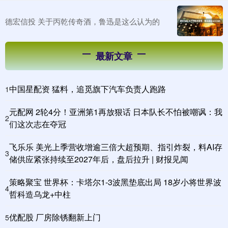
德宏信投 关于丙乾传奇酒，鲁迅是这么认为的
最新文章
中国星配资 猛料，追觅旗下汽车负责人跑路
1
元配网 2轮4分！亚洲第1再放狠话 日本队长不怕被嘲讽：我
2
们这次志在夺冠
飞乐乐 美光上季营收增逾三倍大超预期、指引炸裂，料AI存
3
储供应紧张持续至2027年后，盘后拉升 | 财报见闻
策略聚宝 世界杯：卡塔尔1-3波黑垫底出局 18岁小将世界波
4
哲科造乌龙+中柱
优配股 厂房除锈翻新上门
5