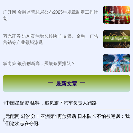
广升网 金融监管总局公布2025年规章制定工作计
划
万光证券 涉AI案件增长较快 向文娱、金融、广告
营销等产业领域渗透
掌尚策 银价创新高，买银条要排队？
最新文章
中国星配资 猛料，追觅旗下汽车负责人跑路
1
元配网 2轮4分！亚洲第1再放狠话 日本队长不怕被嘲讽：我
2
们这次志在夺冠