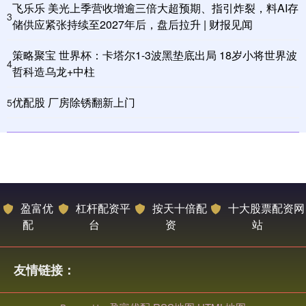
飞乐乐 美光上季营收增逾三倍大超预期、指引炸裂，料AI存
3
储供应紧张持续至2027年后，盘后拉升 | 财报见闻
策略聚宝 世界杯：卡塔尔1-3波黑垫底出局 18岁小将世界波
4
哲科造乌龙+中柱
优配股 厂房除锈翻新上门
5
盈富优
杠杆配资平
按天十倍配
十大股票配资网
配
台
资
站
友情链接：