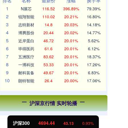
排名
名称
最新价
涨幅
换手率
1
N展芯
116.52
396.89%
79.39%
2
锐翔智能
110.02
20.21%
16.80%
3
志特新材
14.8
20.03%
14.18%
4
博腾股份
20.44
20.02%
14.77%
5
近岸蛋白
46.72
20.01%
5.62%
6
毕得医药
61.6
20.01%
6.12%
7
五洲医疗
83.62
20.01%
18.37%
8
一博科技
53.33
20.01%
17.26%
9
耐科装备
49.67
20.01%
6.83%
10
朗特智能
26.4
20.00%
17.06%
沪深京行情 实时轮播
北证50
1134.24
创
11.37
1.01%