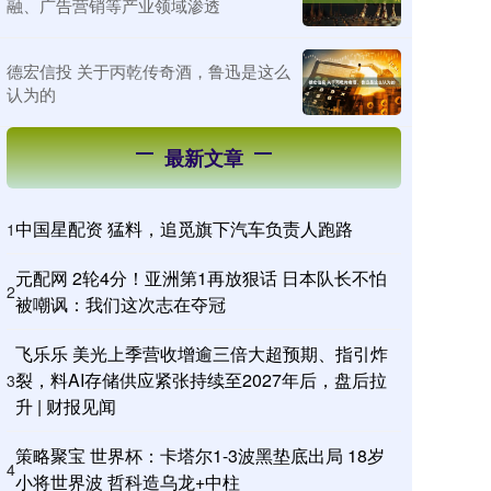
融、广告营销等产业领域渗透
德宏信投 关于丙乾传奇酒，鲁迅是这么
认为的
最新文章
中国星配资 猛料，追觅旗下汽车负责人跑路
1
元配网 2轮4分！亚洲第1再放狠话 日本队长不怕
2
被嘲讽：我们这次志在夺冠
飞乐乐 美光上季营收增逾三倍大超预期、指引炸
裂，料AI存储供应紧张持续至2027年后，盘后拉
3
升 | 财报见闻
策略聚宝 世界杯：卡塔尔1-3波黑垫底出局 18岁
4
小将世界波 哲科造乌龙+中柱