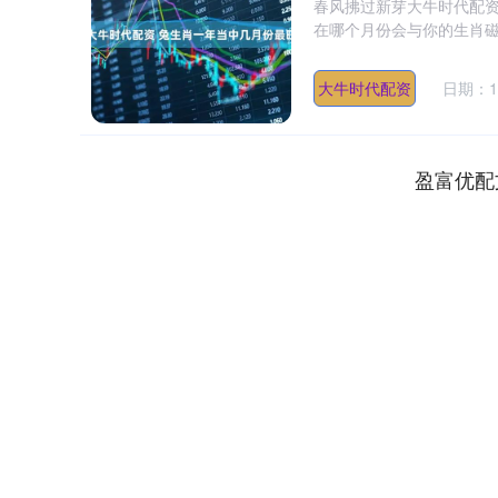
春风拂过新芽大牛时代配
在哪个月份会与你的生肖磁
大牛时代配资
日期：10
盈富优配
深证成指
14311.01
.68
1.02%
200.89
1