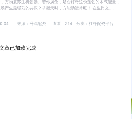
资，万物复苏生机勃勃。若你属兔，是否好奇这份蓬勃的木气能量，
场产生最强烈的共振？掌握天时，方能助运常旺！ 在生肖文....
-04
来源：升鸿配资
查看：
214
分类：
杠杆配资平台
文章已加载完成
沪深300
4694.44
.42%
43.13
0.93%