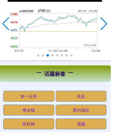
话题标签
第一证券
埃及
粤友钱
委内瑞拉
恒财网
视频