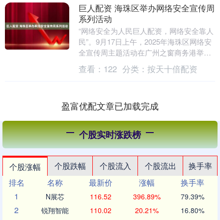
巨人配资 海珠区举办网络安全宣传周
系列活动
“网络安全为人民巨人配资，网络安全靠人
民”。9月17日上午，2025年海珠区网络安
全宣传周主题活动在广州之窗商务港举
行。该活动由海珠区委网信办主办，区政
查看：
122
分类：
按天十倍配资
务和数据....
盈富优配文章已加载完成
个股实时涨跌榜
个股跌幅
个股流入
个股流出
换手率
个股涨幅
排名
名称
最新价
涨幅
换手率
1
N展芯
116.52
396.89%
79.39%
2
锐翔智能
110.02
20.21%
16.80%