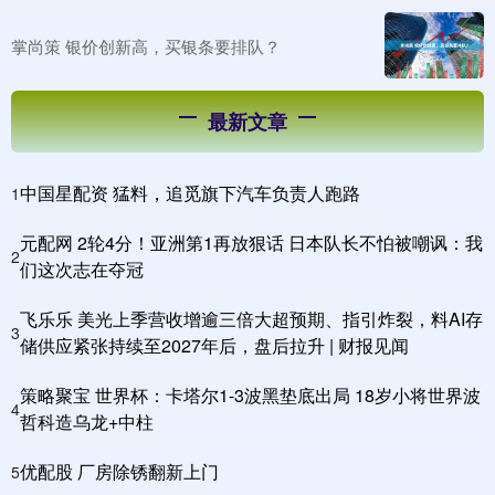
掌尚策 银价创新高，买银条要排队？
最新文章
中国星配资 猛料，追觅旗下汽车负责人跑路
1
元配网 2轮4分！亚洲第1再放狠话 日本队长不怕被嘲讽：我
2
们这次志在夺冠
飞乐乐 美光上季营收增逾三倍大超预期、指引炸裂，料AI存
3
储供应紧张持续至2027年后，盘后拉升 | 财报见闻
策略聚宝 世界杯：卡塔尔1-3波黑垫底出局 18岁小将世界波
4
哲科造乌龙+中柱
优配股 厂房除锈翻新上门
5