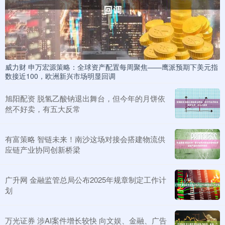
威力财 申万宏源策略：全球资产配置每周聚焦——鹰派预期下美元指
数接近100，欧洲新兴市场明显回调
旭阳配资 脱氢乙酸钠退出舞台，但今年的月饼依
然不好卖，有五大反常
有富策略 智链未来！南沙这场对接会搭建物流供
应链产业协同创新桥梁
广升网 金融监管总局公布2025年规章制定工作计
划
万光证券 涉AI案件增长较快 向文娱、金融、广告