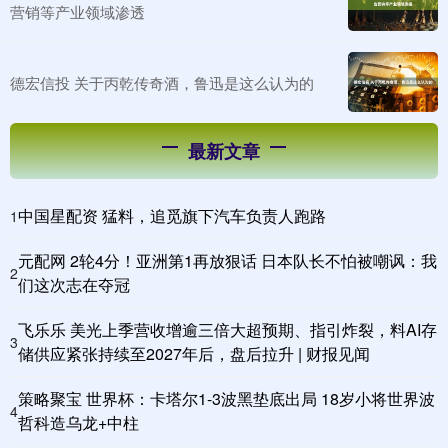
营销等产业领域渗透
德宏信投 关于丙乾传奇酒，鲁迅是这么认为的
最新文章
中国星配资 猛料，追觅旗下汽车负责人跑路
1
元配网 2轮4分！亚洲第1再放狠话 日本队长不怕被嘲讽：我
2
们这次志在夺冠
飞乐乐 美光上季营收增逾三倍大超预期、指引炸裂，料AI存
3
储供应紧张持续至2027年后，盘后拉升 | 财报见闻
策略聚宝 世界杯：卡塔尔1-3波黑垫底出局 18岁小将世界波
4
哲科造乌龙+中柱