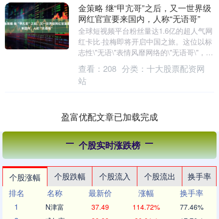
金策略 继“甲亢哥”之后，又一世界级
网红官宣要来国内，人称“无语哥”
全球短视频平台粉丝量达1.6亿的超人气网
红卡比·拉梅即将开启中国之旅。这位以标
志性\"无语\"表情风靡网络的\"无语哥\"，计
划于9月造访天津、重庆和广州三座城....
查看：
208
分类：
十大股票配资网
站
盈富优配文章已加载完成
个股实时涨跌榜
个股跌幅
个股流入
个股流出
换手率
个股涨幅
排名
名称
最新价
涨幅
换手率
1
N津富
37.49
114.72%
77.46%