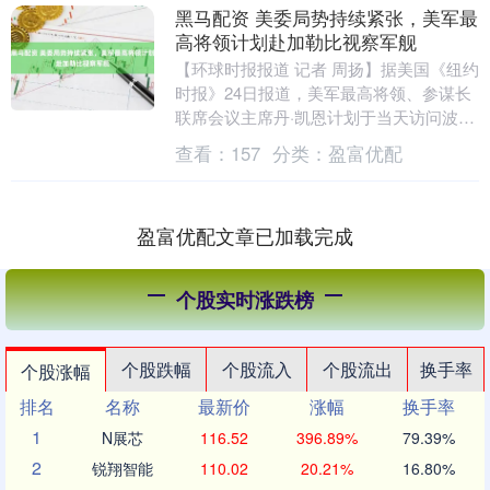
黑马配资 美委局势持续紧张，美军最
高将领计划赴加勒比视察军舰
【环球时报报道 记者 周扬】据美国《纽约
时报》24日报道，美军最高将领、参谋长
联席会议主席丹·凯恩计划于当天访问波多
黎各，并视察部署在加勒比海地区的美国
查看：
157
分类：
盈富优配
海军军舰....
盈富优配文章已加载完成
个股实时涨跌榜
个股跌幅
个股流入
个股流出
换手率
个股涨幅
排名
名称
最新价
涨幅
换手率
1
N展芯
116.52
396.89%
79.39%
2
锐翔智能
110.02
20.21%
16.80%