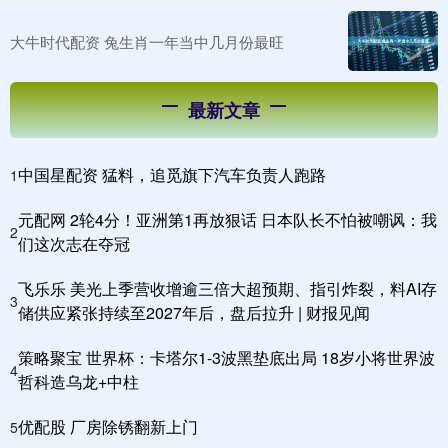
大牛时代配资 兔生肖一年当中几月份最旺
最新文章
中国星配资 猛料，追觅旗下汽车负责人跑路
1
元配网 2轮4分！亚洲第1再放狠话 日本队长不怕被嘲讽：我
2
们这次志在夺冠
飞乐乐 美光上季营收增逾三倍大超预期、指引炸裂，料AI存
3
储供应紧张持续至2027年后，盘后拉升 | 财报见闻
策略聚宝 世界杯：卡塔尔1-3波黑垫底出局 18岁小将世界波
4
哲科造乌龙+中柱
优配股 厂房除锈翻新上门
5