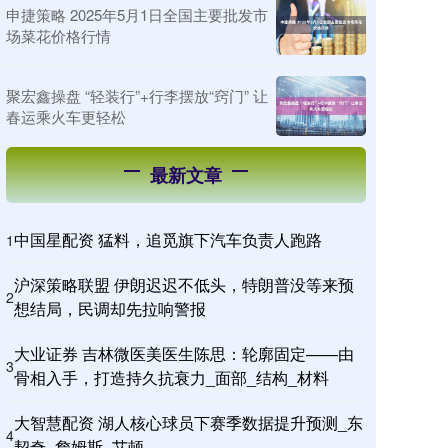
申捷策略 2025年5月1日全国主要批发市
场菜花价格行情
聚宏鑫操盘 “轻装行”+行李摆放“窍门” 让
春运乘火车更轻松
最新文章
中国星配资 猛料，追觅旗下汽车负责人跑路
1
沪深策略联盟 伊朗迟迟不低头，特朗普没等来预
2
想结局，民调却先拉响警报
大业证券 吉林微医美医生陈思：轮廓固定——由
3
骨相入手，打造持久抗衰力_面部_结构_材料
大智慧配资 湖人核心球员下赛季数据提升预测_东
4
契奇_詹姆斯_艾顿