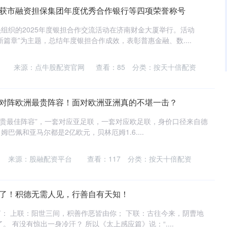
行获市融资担保集团年度优秀合作银行等四项荣誉称号
组织的2025年度银担合作交流活动在济南财金大厦举行。活动
篇章”为主题，总结年度银担合作成效，表彰普惠金融、数....
来源：点牛股配资官网
查看：
85
分类：
按天十倍配资
容对阵欧洲最贵阵容！面对欧洲亚洲真的不堪一击？
两套“最贵最佳阵容”，一套对应亚足联，一套对应欧足联，身价口径来自德
巴佩和亚马尔都是2亿欧元，贝林厄姆1.6....
来源：股融配资平台
查看：
117
分类：
按天十倍配资
行了！积德无需人见，行善自有天知！
： 上联：阳世三间，积善作恶皆由你； 下联：古往今来，阴曹地
。 有没有惊出一身冷汗？ 所以《太上感应篇》说：“....