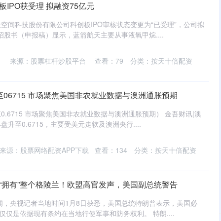
IPO获受理 拟融资75亿元
空间科技股份有限公司科创板IPO审核状态变更为“已受理”，公司拟
招股书（申报稿）显示，蓝箭航天主要从事液氧甲烷....
来源：股票杠杆炒股平台
查看：
79
分类：
按天十倍配资
至06715 市场聚焦美国非农就业数据与澳洲通胀预期
.6715 市场聚焦美国非农就业数据与澳洲通胀预期） 金吾财讯|澳
升至0.6715，主要受美元走软及澳洲央行....
来源：股票网络配资APP下载
查看：
134
分类：
按天十倍配资
“拥有”整个格陵兰！欧盟高官发声，美国副总统警告
闻，央视记者当地时间1月8日获悉，美国总统特朗普表示，美国必
仅仅是依据现有条约在当地行使军事和防务权利。 特朗....