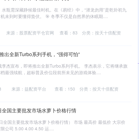
羯、水瓶需深藏静候最佳时机。在《易经》中，“潜龙勿用”是乾卦初九
未到时要懂得蛰伏。 🎯 冬季不仅是自然界的休眠期....
来源：股票配资平仓官网
查看：
83
分类：
按天十倍配资
出全新Turbo系列手机，“强得可怕”
裁李杰宣布，即将推出全新Turbo系列手机。 李杰表示，它将继承旗
档最强续航，超标普及价位段前所未见的游戏体验....
8
来源：益配资平台
查看：
150
分类：
按天十倍配资
19日全国主要批发市场水萝卜价格行情
19日全国主要批发市场水萝卜价格行情） 市场 最高价 最低价 大宗价
.00 4.00 4.50 运....