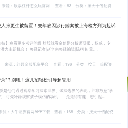
来源：股票杠杆怎么玩官网
查看：
83
分类：
按天十倍配资
，实控人张更生被留置！去年底因涉行贿案被上海检方列为起诉
【信披】查看更多考评等级 炒股就看金麒麟分析师研报，权威，专
力主题机会！ 每经记者|赵李南每经编辑|陈柯名 董....
来源：红领金服配资平台
查看：
196
分类：
按天十倍配资
行为”？别吼！这几招轻松引导超管用
本质是他们通过观察学习探索世界、试探边界的表现，并非故意“学
责，可先冷静观察孩子模仿的动机——是觉得有趣、想引起....
来源：大牛证券官网APP下载
查看：
168
分类：
按天十倍配资