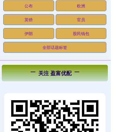
公布
欧洲
英镑
官员
伊朗
股民钱包
全部话题标签
关注 盈富优配