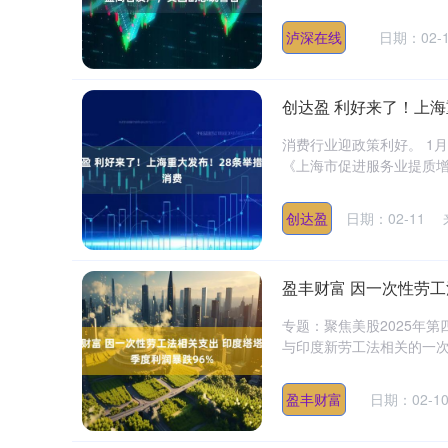
泸深在线
日期：02-1
创达盈 利好来了！上海
消费行业迎政策利好。 1
《上海市促进服务业提质增
创达盈
日期：02-11
盈丰财富 因一次性劳工
专题：聚焦美股2025年
与印度新劳工法相关的一次性
盈丰财富
日期：02-1