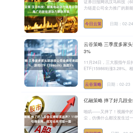
证券日报网讯汉马科技（60
力链是公司全力推广的新能
今日云策
日期：02-2
云谷策略 三季度多家头部
3%
11月24日，三大股指午后
ETF(159869)涨3.28
云谷策略
日期：02-23
亿融策略 摔了好几跤
啪叽——又摔了！视频中
尘，仿佛什么都没发生过一
深证成指
14311.01
.68
1.02%
200.89
1