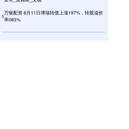
万银配资 8月11日博瑞转债上涨197%，转股溢价
5
率083%