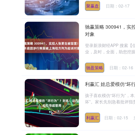
聚赢盘
日期：02-17
驰赢策略 300941
对象
登录新浪财经APP 搜索
业，及时，全面，助您挖掘潜
驰盈策略
日期：02-16
利赢汇 娃总爱模仿“坏
孩子喜欢模仿“坏行为”，
坏”。家长先别急着批评指
利赢汇
日期：02-15