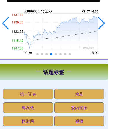
话题标签
第一证券
埃及
粤友钱
委内瑞拉
恒财网
视频