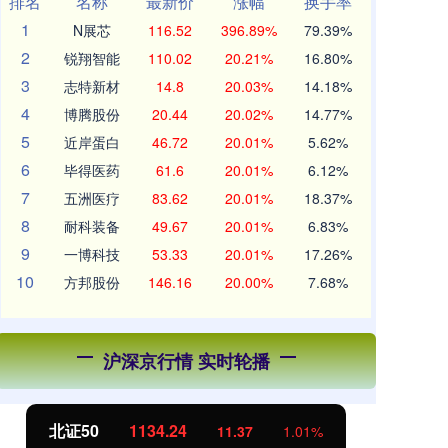
排名
名称
最新价
涨幅
换手率
1
N展芯
116.52
396.89%
79.39%
2
锐翔智能
110.02
20.21%
16.80%
3
志特新材
14.8
20.03%
14.18%
4
博腾股份
20.44
20.02%
14.77%
5
近岸蛋白
46.72
20.01%
5.62%
6
毕得医药
61.6
20.01%
6.12%
7
五洲医疗
83.62
20.01%
18.37%
8
耐科装备
49.67
20.01%
6.83%
9
一博科技
53.33
20.01%
17.26%
10
方邦股份
146.16
20.00%
7.68%
沪深京行情 实时轮播
北证50
1134.24
创
11.37
1.01%