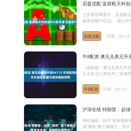
启盈优配 蓝箭航天科创板
上交所官网显示，蓝箭航天
融资金额75亿元。 据公司
启盈优配
日期：02-14
牛8配资 澳元兑美元升
（原标题：澳元兑美元升至0
元兑美元汇率在周二亚洲早盘
牛8配资
日期：02-13
泸深在线 特朗普：必须
每经编辑：杜宇 据央视新
须“拥有”整个格陵兰，而不