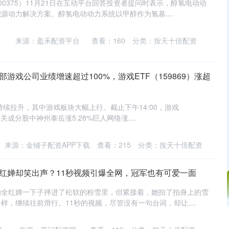
0375）11月21日在互动平台回答投资者提问时表示，醇氢电动动
源动力解决方案。醇氢电动动力系统以甲醇作为氢基....
4
来源：盈禾配资平台
查看：
160
分类：
按天十倍配资
游戏公司业绩增速超过100%，游戏ETF（159869）涨超
持续拉升，其中游戏板块大幅上行。截止下午14:00，游戏
%。相关成分股中神州泰岳涨5.28%巨人网络涨....
来源：金铺子配资APP下载
查看：
215
分类：
按天十倍配资
全红婵却笑出声？11秒视频引爆全网，冠军也有可爱一面
的全红婵一下子摔进了松软的粉雪里，但紧接着，她拍了拍身上的雪
样，继续往前滑行。11秒的视频，尽管没有一句台词，却让....
沪深300
4694.44
.42%
43.13
0.93%