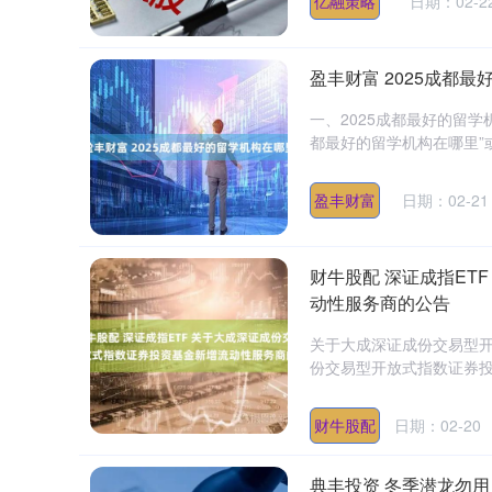
亿融策略
日期：02-2
盈丰财富 2025成都
一、2025成都最好的留学
都最好的留学机构在哪里”或
盈丰财富
日期：02-21
财牛股配 深证成指ET
动性服务商的公告
关于大成深证成份交易型
份交易型开放式指数证券投资
财牛股配
日期：02-20
典丰投资 冬季潜龙勿