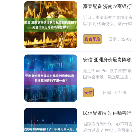
豪泰配资 济南农商银
近日，由济南财金集团牵头
以“担时代新使命、谱合作新
豪泰配资
日期：02-09
安信 亚洲身价最贵阵
最近Goal Post做了
国转会市场。欧足联这边，姆
安信
日期：02-08
民信配资端 别再晒善
城隍庙有副对联，妙不可言
府放过谁？ 横批：你可来了